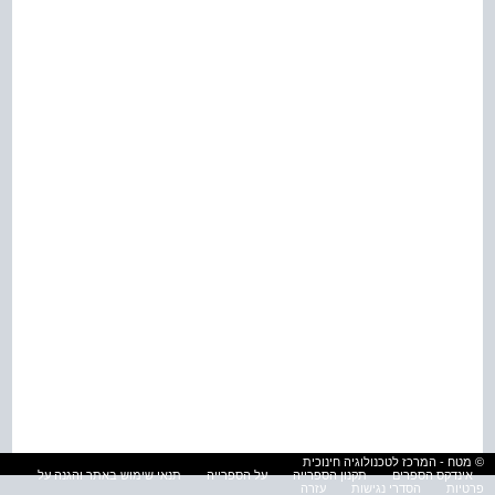
© מטח - המרכז לטכנולוגיה חינוכית
אינדקס הספרים
תקנון הספרייה
על הספרייה
תנאי שימוש באתר והגנה על
פרטיות
הסדרי נגישות
עזרה