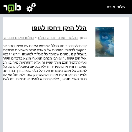
שלום אורח
הלל הזקן ויחסו לגופו
מתוך:
בצלמו : האדם הברוא בצלם
>
בצלמו האדם הנברא בצ
קודם לעיסוק ביחס הכללי למפגש האדם עם עצמו נזכיר את שלמ
בהקשר לדמותו הגופנית של האדם ישנה משמעות מרתקת . הגמרא (
בשביל קונו , משום שנאמר כל פעל ד' למענהו . " רש " י במקום
א-לוהים עשה . " 'וגו רבי מנחם המאירי מוצא בדברים היתר מיוח
ואף לתלמיד חכם מותר שאין זה אלא להתראות נאה בין הבריות
שאמרו רוחץ אדם פניו ידיו ורגליו בכל יום בשביל קונו שנ' כל פ
למנהג של ממש בעמדתו של הלל כלפי גופו ובדרך בה התבונן 
ולפיכך מירוקו וניקויו מהווים למעשה קישוט צלמו של הא-לו
כנגד הגוף וחטאיו , אלא קרבת א-לוהים אינטימית . יש לשים 