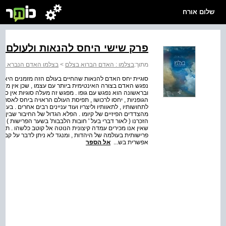
שלום אורח
פרק שישי היחס להנאות ולעולם 
מתוך:
בצלמו : האדם הברוא בצלם
>
בצלמו האדם הנברא בצ
סוגיית יחס האדם להנאות שהחיים בעולם הזה מזמנים היא סו
נפגש האדם בצורה האינטימית ביותר עם עצמו , שכן אין מדו
ובראשונה הוא נפגש עם גופו . מפגש זה מעלה סוגיות אין ס
הגופניות , יחסו לרכושו , תפיסת העולם הראויה ביחס לאסתטיקה
לתחושותיו , לתאוותיו וליצריו ועוד עניינים רבים אחרים . בע
מהצדדים הפיזיים של קיומו . הפלא הגדול של החיבור שבין נש
הזכרנו ( לאור דברי בעל ' חובות הלבבות' בשער הפרישות ) 
שאין אנו מכירים עמדה קיצונית הנוטה אל קוטב כלשהו . תורת 
פרישותית בעולמה של היהדות , ומנגד לא ניתן לדבר על קב
אפשרית בש...
אל הספר