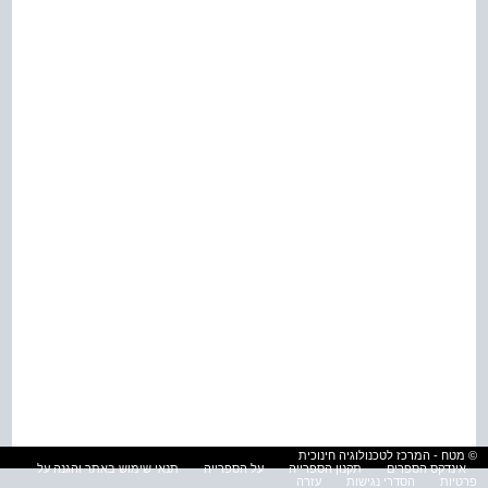
© מטח - המרכז לטכנולוגיה חינוכית
אינדקס הספרים
תקנון הספרייה
על הספרייה
תנאי שימוש באתר והגנה על
פרטיות
הסדרי נגישות
עזרה