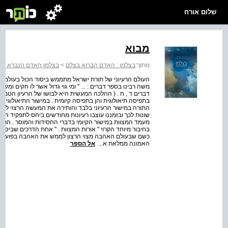
שלום אורח
מבוא
מתוך:
בצלמו : האדם הברוא בצלם
>
בצלמו האדם הנברא בצ
העולם הרעיוני של תורת ישראל מתממש ביסוד הכול בעולמה ש
משה רבינו בספר דברים : ... " ומי גוי גדול אשר לו חקים ומ
דברים ד , ח . ( ההלכה המעשית היא לבושו של הרעיון הטמיר
בתפיסה תיאולוגית והן בתפיסה קיומית . במישור התיאולוגי נכ
התורה במישור הרעיוני בלבד והותירה את המעשה הרצוי לבחיר
שונות לכך ובזמננו עוצבו רעיונות מחודשים ביחס לתפקיד המ
מעמד המצוות במישור הקיומי בדברי החסידות והמוסר . הרב 
בחיבור מיוחד הקרוי " אורות המצוות . " אחת הדרכים שביס
כשם שבעולם האהבה מצוי הרצון לממש את האהבה בפועל ול
האמונה ממלאת א...
אל הספר