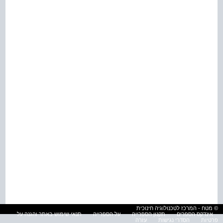
© מטח - המרכז לטכנולוגיה חינוכית
אינדקס הספרים
תקנון הספרייה
על הספרייה
תנאי שימוש באתר והגנה על
פרטיות
הסדרי נגישות
עזרה