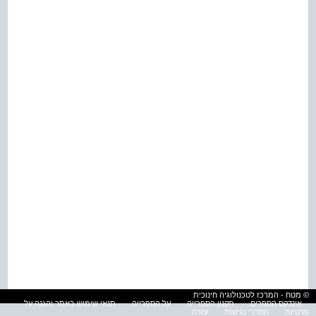
© מטח - המרכז לטכנולוגיה חינוכית
אינדקס הספרים
תקנון הספרייה
על הספרייה
תנאי שימוש באתר והגנה על
פרטיות
הסדרי נגישות
עזרה