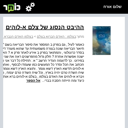
שלום אורח
ההיבט הנסוג של צלם א-לוהים
מתוך:
בצלמו : האדם הברוא בצלם
>
בצלמו האדם הנברא בצ
כאמור לעיל , גם בפרק ב המספר את סיפור הבריאה בשם " הו
תיאור הבריאה שונה בצורה משמעותית עד שהוא מעורר דיון 
בסדר כרונולוגי , והמתואר בפרק ב אירע לאחר פרק א ? האם 
ישנה אפשרות אחרת ? חלק גדול מהפרשנים ראה את שני הפרק
בפירוט . כך לדוגמה הגדיר הרשב " א : תחילת כל דבר אני א
הכתוב את הכל וסדר כל המעשים כמו שעמדו לבסוף , ואחר כך
א-לוהים תדשא הארץ דשא וגומר . ותוצא הארץ דשא וגומר . ו
שיח השדה טרם יהיה בארץ , וכל שיח השדה טרם יצמח , כי לא
ויברא א-לוהים את האדם בצלמו , בצלם א-לוהים ברא אותו , 
כיצד ומה הייתה הסבה בברי...
אל הספר