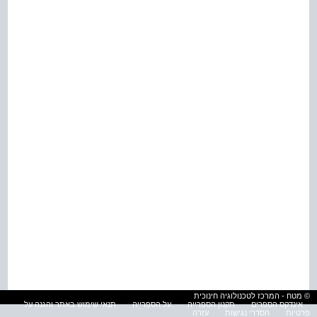
© מטח - המרכז לטכנולוגיה חינוכית
אינדקס הספרים
תקנון הספרייה
על הספרייה
תנאי שימוש באתר והגנה על
פרטיות
הסדרי נגישות
עזרה