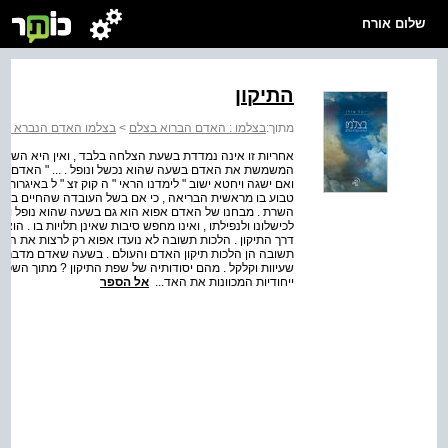
שלום אורח
התיקון
מתוך:
בצלמו : האדם הברוא בצלם
>
בצלמו האדם הנברא בצ
אחריות זו אינה נמדדת בשעת הצלחה בלבד , ואין היא השפה 
המשמשת את האדם בשעה שהוא נכשל ונופל . ... " האדם לא נב
ואם ישגה ויחטא ישוב " לימדנו הראי " ה קוק זצ " ל באיגרות
טבוע בו מראשית הבריאה , כי אם בשל העובדה שהחיים במציא
השרת . מבחנו של האדם אפוא הוא גם בשעה שהוא נופל ונכ
לכישלונו ולנפילתו , ואינו מחפש סיבות שאינן תלויות בו . הו
דרך התיקון . הלכות תשובה לא נועדו אפוא רק לרצות את הא
תשובה הן הלכות תיקון האדם והעולם . בשעה שאדם מדבר 
שעיוות וקלקל . מהם יסודותיה של שפת התיקון ? מתוך השפע 
ייחודיות המכוונות את האד...
אל הספר