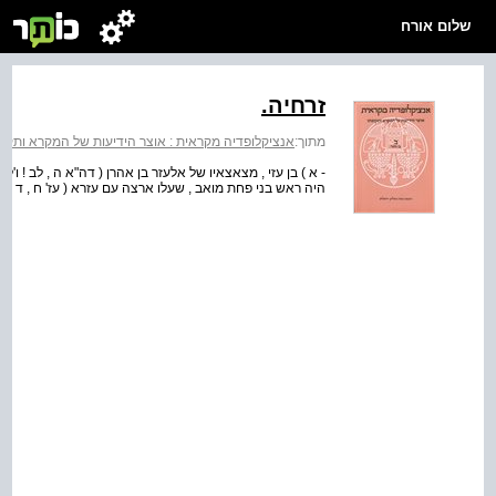
שלום אורח
זרחיה.
מתוך:
אנציקלופדיה מקראית : אוצר הידיעות של המקרא ותקופתו
- א ) בן עזי , מצאצאיו של אלעזר בן אהרן ( דה"א ה , לב ! ו'לו ! 
היה ראש בני פחת מואב , שעלו ארצה עם עזרא ( עז' ח , ד . 