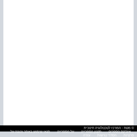
© מטח - המרכז לטכנולוגיה חינוכית
אינדקס הספרים
תקנון הספרייה
על הספרייה
תנאי שימוש באתר והגנה על
פרטיות
הסדרי נגישות
עזרה