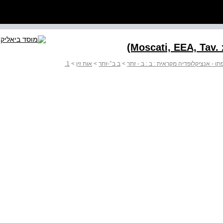
 - אנציקלופדיה מקראית : ב : ב - זתר
>
ב ב־-זתר
>
אות זין
>
1.