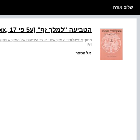
שלום אורח
הטביעה ''למלך זף" (ע5 פי ‭(Moscati, EEA, Tav. xx, 17‬
מתוך:
אנציקלופדיה מקראית : אוצר הידיעות של המקרא ותקופתו
זיף.
אל הספר