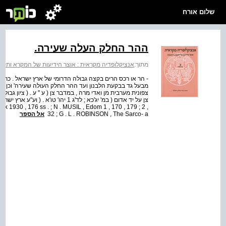
שלום אורח
ההר החלק העלה שעירה.
מתוך:
אנציקלופדיה מקראית : אוצר הידיעות של המקרא ותקופתו
- הר או רכס הרים בקצה גבולה הדרומי של ארץ ישראל . כתוב ב
מבעל גד בבקעת הלבנון ועד ההר החלק העולה שעירה' וכן ביהו
צפונית מערבית מן ואדי מרה , במדבר צן ( ע '' ע . ( ציון גב
k 1930 , 176 ss . ; N . MUSIL , Edom 1 , 170 , 179 ; 2 ,
32 ; G . L . ROBINSON , The Sarco- a
אל הספר