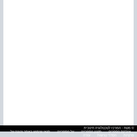
© מטח - המרכז לטכנולוגיה חינוכית
אינדקס הספרים
תקנון הספרייה
על הספרייה
תנאי שימוש באתר והגנה על
פרטיות
הסדרי נגישות
עזרה