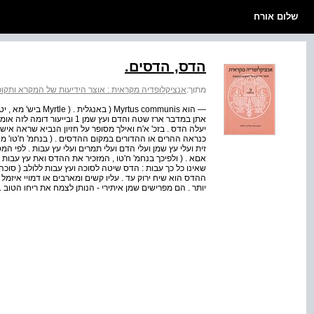
שלום אורח
הדס, הדסים.
מתוך:
אנציקלופדיה מקראית : אוצר הידיעות של המקרא ותקופתו
— הוא tus communis
אתן במדבר ארז שטה והדם ועץ שמ
יעלה הדס . בזכ' א'ח ואילך מסופר על חזיון הנביא שראה איש
כנראה ההרים או ההדורים במקום ההדסים . ( בנחמ' ח'טו' מס
זית ועלי עץ שמן ועלי הדם ועלי תמרים ועלי עץ עבות . לפי ה
אםא . ( ולפיכך בנחמ' ח'טו , המזכיר את ההדס ואת עץ עבו
שאינו כל כך עבות : הדס שיטה לסוכה ועץ עבות ללולב ( סוכה 
ההדס הוא שיח ירוק עד . עליו קשים ומארבים או דמויי איזמל
יותר . הם מפרישים שמן איתירי - הנותן לצמח את ריחו הטוב 