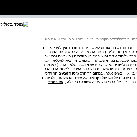
 - אנציקלופדיה מקראית : ב : ב - זתר
>
ב ב־-זתר
>
אות הא
Myr ( באנגלית . ( Myrtle ביש' מא , יט . נזכר ההדס בתיאור הפלא שהמדבר החרב נהפך לארץ פורייה :
ן 1 ובייעור דומה לזה אומר הנביא ( שם נה'יג : ( תחת הנעצוץ יעלה ברוש ותחת הסרפד
 רוכב על סוס אדום והוא עומד בין ההדסים ( השבעים גרסו שם
ופר שכשעשו בני היישוב את הסוכות בחג הביאו לתכלית זו עלי
מסורת התלמודית אין עץ עבות שבוי' כג'מ , אלא ההדס ( בארמית
ת זה בצד זה , פירשו שההדס הוא הדם השיטה' לאמור הדס הבר
יב , א . ( בשופ' א'לה , במקום הר חרס גרסו השבעים הר הדס .
 . הם ערוכים על הגבעול בקבוצות של שניים או שלושה , ולפעמים
. פרחיו לבנים' והפרי הוא ענבה שחורה כחלחלה ,
אל הספר