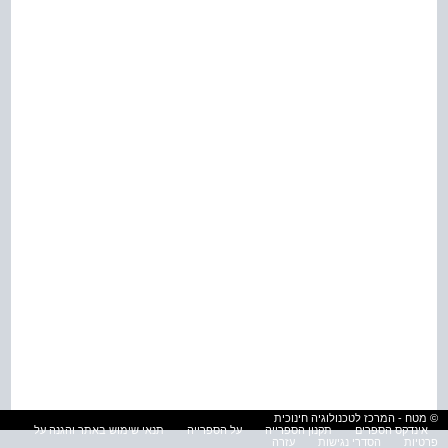
© מטח - המרכז לטכנולוגיה חינוכית
אינדקס הספרים
תקנון הספרייה
על הספרייה
תנאי שימוש באתר והגנה על
פרטיות
הסדרי נגישות
עזרה