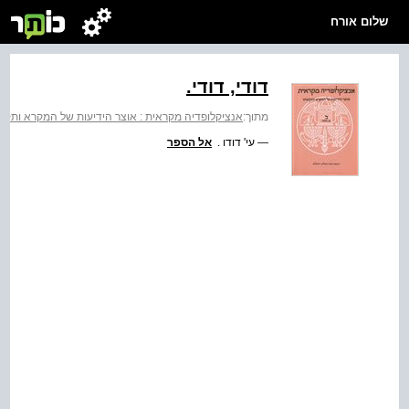
שלום אורח
דודי, דודי.
מתוך:
אנציקלופדיה מקראית : אוצר הידיעות של המקרא ותקופתו
— עי' דודו .
אל הספר