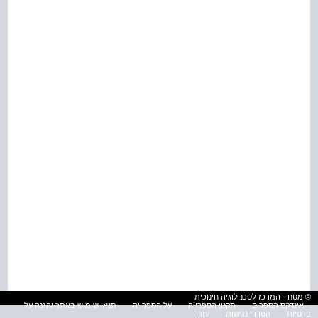
© מטח - המרכז לטכנולוגיה חינוכית
אינדקס הספרים
תקנון הספרייה
על הספרייה
תנאי שימוש באתר והגנה על
פרטיות
הסדרי נגישות
עזרה