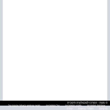
© מטח - המרכז לטכנולוגיה חינוכית
אינדקס הספרים
תקנון הספרייה
על הספרייה
תנאי שימוש באתר והגנה על
פרטיות
הסדרי נגישות
עזרה