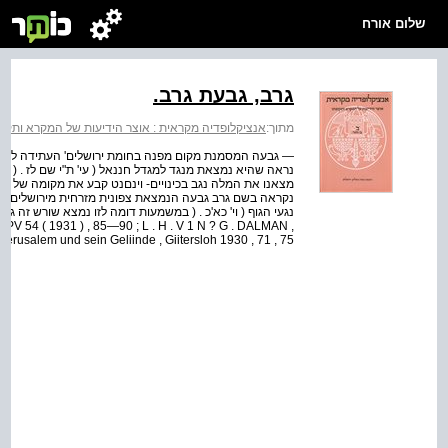
שלום אורח
גרב, גבעת גרב.
מתוך:
אנציקלופדיה מקראית : אוצר הידיעות של המקרא ותקופתו
— גבעה המסמנת מקום מפנה בחומת ירושלים' העתידה להיבנות ל
נראה שהיא נמצאת מנגד למגדל חננאל ( עי' ת"י שם לז . ( גאל
מצאנו את המלה נגב בכינויים- וינםנט קבע את מקומה של גבעת
נקראה בשם גרב גבעה הנמצאת צפונית מזרחית מירושלים . או
V 54 ( 1931 ) , 85—90 ; L . H . V 1 N ? G . DALMAN ,
Jerusalem und sein Geliinde , Giitersloh 1930 , 71 , 75 ,