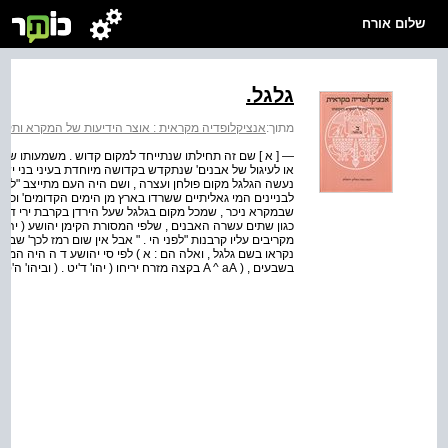
שלום אורח
גלגל.
מתוך:
אנציקלופדיה מקראית : אוצר הידיעות של המקרא ותקופתו
— [ א ] שם זה תחילתו שנתייחד למקום קדוש . משמעותו שנו
או לעיגול של אבנים' שנתקדש בקדושה מיוחדת בעיני בני ישראל
נעשה הגלגל מקום פולחן ועצרה , ושם היה העם מתייצב "לפני 
לבניינים המי גאליתיים ששרדו בארץ מן הימים הקדומים' וכב
שבמקרא ניכר , שמכל מקום בגלגל שעל הירדן בקרבת ירי דוו'
כגון שתים עשרה האבנים , שלפי המסורת הקימן יהושע ( יהו' ד'
מקריבים עליו קרבנות "לפני הי . " אבל אין שום רמז לכך' שבג
נקראו בשם גלגל , ואלה הם : א ) לפי סי יהושע ד ה היה המ
בשבעים , ( A ^ aA בקצה מזרח יריחו ( יהו' ד'יט . ( וביהו' ה'ט , נדרש השם כזכר למילה שמל שם יהושע את בני ...