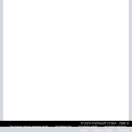
© מטח - המרכז לטכנולוגיה חינוכית
אינדקס הספרים
תקנון הספרייה
על הספרייה
תנאי שימוש באתר והגנה על
פרטיות
הסדרי נגישות
עזרה