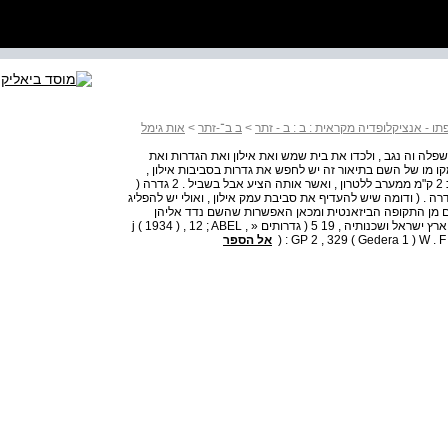
 - אנציקלופדיה מקראית : ב : ב - זתר
>
ב ב־-זתר
>
אות גימל
לה וה נגב , ולכדו את בית שמש ואת אילון ואת הגדרות ואת
מקו מו של השם בתיאור זה יש לחפש את גדרות בסביבות אילון ,
אולי בח'רבת אל ג'דירה ( ח'רבת א שיח' עלי ג'דיד ) השו כנת כ 2 ק"מ ממערב ללטרון , ואשר אותה הציע אבל בשביל . 2 גדרה (
, ( או בסביבות עמק האלה בח'רבת ג'ךרא ^ א ( ע"ע . 2 גדרה . ( ודומה שיש להעדיף את סביבת עמק אילון , ואולי יש להפליג
ים מן התקופה הביזאנטית ומכאן האפשרות שהשם נדד אליהן
ממקום סמוך . שווארץ , תבואות הארץ נ , קג , קכד : הורוביץ , ארץ ישראל ושכנותיה , 19 5 ( גדרותים « j ( 1934 ) , 12 ; ABEL ,
GP 2 , 329 ( Gedera 1 ) W . F 
אל הספר