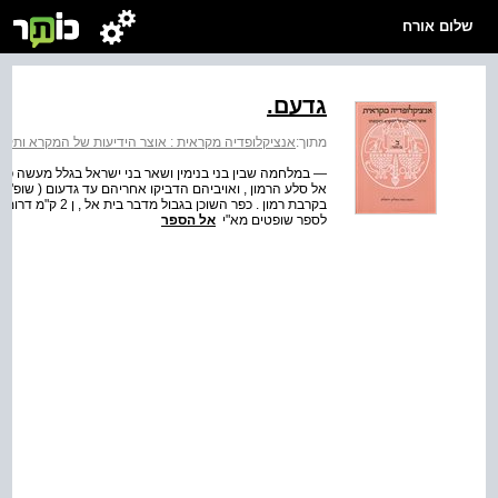
שלום אורח
גדעם.
מתוך:
אנציקלופדיה מקראית : אוצר הידיעות של המקרא ותקופתו
— במלחמה שבין בני בנימין ושאר בני ישראל בגלל מעשה פיל
אל סלע הרמון , ואויביהם הדביקו אחריהם עד גדעום ( שופ' כ
בקרבת רמון . כפר ה
לספר שופטים מא"י
אל הספר