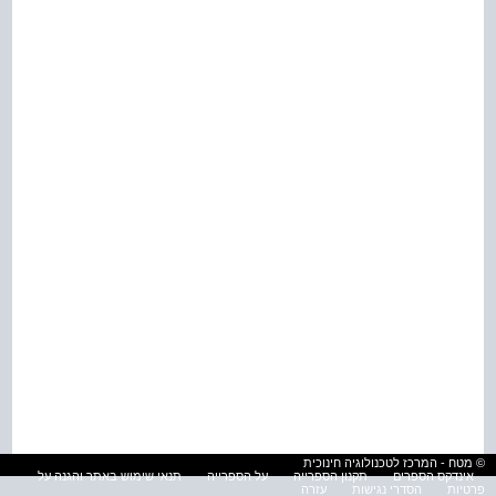
© מטח - המרכז לטכנולוגיה חינוכית
אינדקס הספרים
תקנון הספרייה
על הספרייה
תנאי שימוש באתר והגנה על
פרטיות
הסדרי נגישות
עזרה