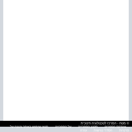
© מטח - המרכז לטכנולוגיה חינוכית
אינדקס הספרים
תקנון הספרייה
על הספרייה
תנאי שימוש באתר והגנה על
פרטיות
הסדרי נגישות
עזרה