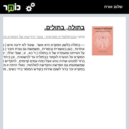
שלום אורח
בתולה, בתולים.
מתוך:
אנציקלופדיה מקראית : אוצר הידיעות של המקרא ותקופתו
אחדות , כגון באשורית ובסורית , משמשת גם צורת הזכר ( ב
על הווייתה ומעמדה של ה בתולה ( וי' כא , יג ; שופ' יא'לז ; יחי
המקרא על הנערה לעמוד בבתוליה עד לנישואיה , וכן ביהדות 
ברור למנהג שהיה נוהג אצל כמה עמים קרומים , להקדיש את ה
שמשמעותו גם הפרשה והקדשה לאלהות ; ואולי היתה זו משמעו
במקרא זכר ברור לשום שירות בקודש המסור בידי נשים , מל