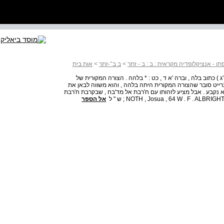
 - אנציקלופדיה מקראית : ב : ב - זתר
>
ב ב־-זתר
>
אות בית
ט'ג ) כתוב בלה , וברה 'א ד , כט : * בלהה . הצורה המקורית של
ברייט סובר שהצורה המקורית היתה בלהה , והוא משווה לבאן את
. ( זיהוי המקום עדיין לא נקבע . אבל מציע לזהותו עם ח'רבת אל מד'בח , שבקרבת ח'רבת
אל הספר