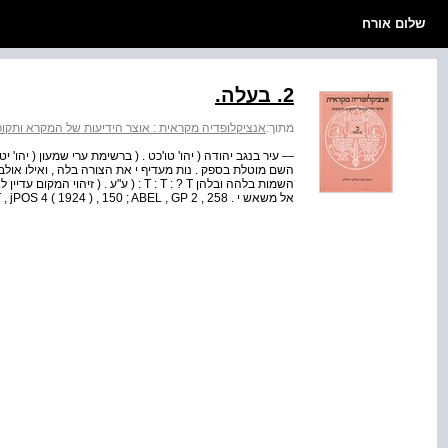
שלום אורח
2. בעלה.
מתוך:
אנציקלופדיה מקראית : אוצר הידיעות של המקרא ותקופתו
— עיר בנגב יהודה ( יהו' טו'כט . ( ברשימת ערי שמעון ( יהו' י
השם מוטלת בספק . נות מעדיף י את הצורה בלה , ואילו אול
השמות בלהה ובלהן T : T : ? T : ( ע"ע 
אל משאש י . NOTH , Josua , 64 W . F . ALBRIGHT , jPOS 4 ( 1924 ) , 150 ; ABEL , GP 2 , 258 ; ש '' ל