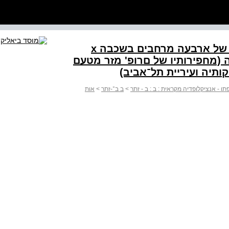
ציור ‭.44‬ מערכת בתים מן הטיפוס של ארבעה מרחבים בשכבה x
 (מחפירותיו של םרופ' מזר מטעם
תיה ועיריית תל־אביב)
 - אנציקלופדיה מקראית : ב : ב - זתר
>
ב ב־-זתר
>
אות