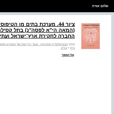
שלום אורח
(המאה הי"א לפסה"נ) בתל קסילה
החברה לחקירת ארץ־ישראל ועתיקו
מתוך:
אנציקלופדיה מקראית : אוצר הידיעות של המקרא ותקופתו
בית
>
בניה.
אל הספר