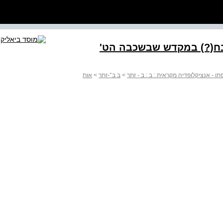
מערכת דרגות, המובילה אל המזבח‭(?)‬ במקדש שבשכבה הט'
 - אנציקלופדיה מקראית : ב : ב - זתר
>
ב ב־-זתר
>
אות