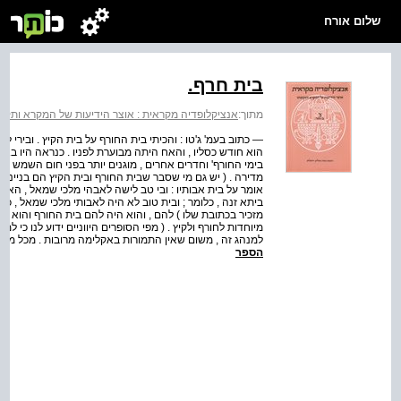
שלום אורח
בית חרף.
מתוך:
אנציקלופדיה מקראית : אוצר הידיעות של המקרא ותקופתו
— כתוב בעמ' ג'טו : והכיתי בית החורף על בית הקיץ . ובירי ל
הוא חודש כסליו , והאח היתה מבוערת לפניו . כנראה היו ב
בימי החורף' וחדרים אחרים , מוגנים יותר בפני חום השמש , 
אומר על בית אבותיו : ובי טב לישה לאבהי מלכי שמאל , הא ב
ביתא זנה , כלומר ; ובית טוב לא היה לאבותי מלכי שמאל , כי
מזכיר בכתובת שלו ) להם , והוא היה להם בית החורף והוא בית
מיוחדות לחורף ולקיץ . ( מפי הסופרים היווניים ידוע לנו כי למ
למנהג זה , משום שאין התמורות באקלימה מרובות . מכל מק
הספר