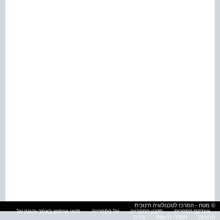
© מטח - המרכז לטכנולוגיה חינוכית
אינדקס הספרים
תקנון הספרייה
על הספרייה
תנאי שימוש באתר והגנה על
פרטיות
הסדרי נגישות
עזרה