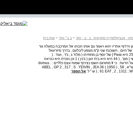
 - אנציקלופדיה מקראית : ב : ב - זתר
>
ב ב־-זתר
>
אות בית
גן וירדוף אחריו יהוא ויאמר גם אותו הכוהו אל המרכבה במעלה גור
 של היום , השוכנת שני ק"מ מצפון ליבלעם , בדרך מיזרעאל
ליבלעם . העיר נזכרת בשם גנ במכתבי אל עמארנה ( קנ' , ( 250 היא Pwai ] של יוסף בן מתתיהו ( מלח' ג , ג'ד , ועוד . (
ייביןסבור'שגם כנת אשנא , הנזכרת ברשימת תחותימס השלישי ( מם' , ( 44 היא היא בית הגן ( ג'נין ) 1 וכן נזכרת היא כנראה
בכתבי המארות . הזיהוי של בית הגן עם עין גנים אינו מתקבל על הדעת . כי ¥ מתורגם השם כצירוף שמות עצם כלליים : . domus
horti per viam וע"ע גינת > עין גנים . ש . ייבין , ידיעות טז ( תשי"א ABEL , GP 2 , 317 ; S . YEIVIN , JEA 36 ( 1950 ) , 58 ,
EAT , 2 , 131 , ( ש " ל
אל הספר