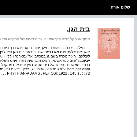
שלום אורח
בית הגן.
מתוך:
אנציקלופדיה מקראית : אוצר הידיעות של המקרא ותקופתו
— במל"ב : « כתוב ו ואחזיר . מלך יהודה ראה וינס דרך בית ה
אשר את יבלעם וינס מגדו וימת שם . כנראה בית הגן היא ג'נין
61 1 ; W . J . PHYTHIAN-ADAMS , PEF QSc 1922 , 145 s . ; ; 72