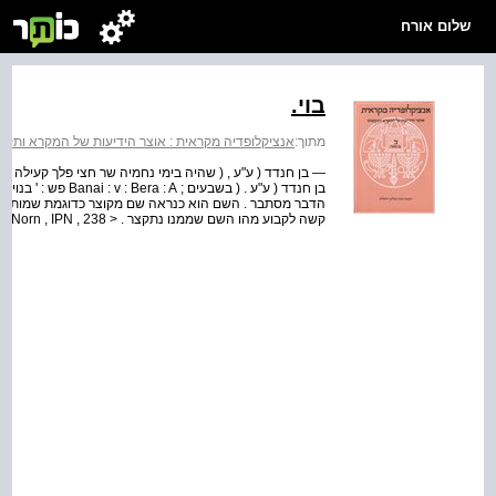
שלום אורח
בוי.
מתוך:
אנציקלופדיה מקראית : אוצר הידיעות של המקרא ותקופתו
בן חנדד ( ע"ע . ( בש
הדבר מסתבר . השם הוא כנראה שם מקוצר כדוגמת שמות בבי , 
קשה לקבוע מהו השם שממנו נתקצר . < H Norn , IPN , 238