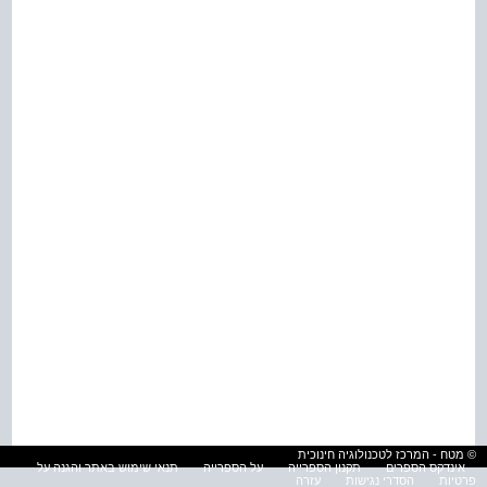
© מטח - המרכז לטכנולוגיה חינוכית
אינדקס הספרים
תקנון הספרייה
על הספרייה
תנאי שימוש באתר והגנה על
פרטיות
הסדרי נגישות
עזרה