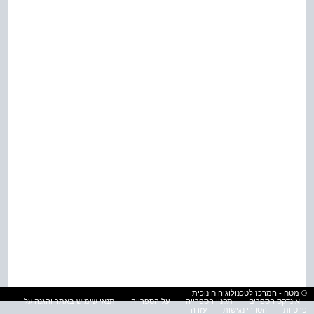
© מטח - המרכז לטכנולוגיה חינוכית
אינדקס הספרים
תקנון הספרייה
על הספרייה
תנאי שימוש באתר והגנה על
פרטיות
הסדרי נגישות
עזרה