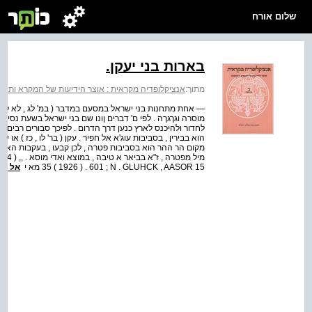
שלום אורח
בארות בני יעקן.
מתוך:
אנציקלופדיה מקראית : אוצר הידיעות של המקרא ותקופתו
— אחת מתחנות בני ישראל במסעם במדבר ( במ' לג , לא לבו דב' 
מוסרה וגךגךה . לפי ם' דברים ןונו שם בני ישראל בשעת נס
לחדור ולהיכנס לארץ כנען דרך הדרום . לפיכך סבורים רבים ,
הוא בבירין , בסביבות עוג'א אל חפיר . עקן ( בר' לו , כז ) או 
35 ( 1926 ) . 601 ; N . GLUHCK , AASOR 15 מא י
אל הס