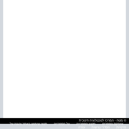
© מטח - המרכז לטכנולוגיה חינוכית
אינדקס הספרים
תקנון הספרייה
על הספרייה
תנאי שימוש באתר והגנה על
פרטיות
הסדרי נגישות
עזרה