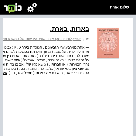
שלום אורח
בארות, בארת.
מתוך:
אנציקלופדיה מקראית : אוצר הידיעות של המקרא ותקופתו
— אחת מארבע ערי הגבעונים , הנזכרות ביהר ט , יז : גבעון ( אל
אזהר ליד קרית אל ענב , ( מתוך הזכרתה בסמיכות לערים אלו 
מערב לה . כתוב אחר ביהר ( יח'כה ) מונה את בארות בין ערי 
על נחלת בנימין : בענה ורכב , מרצחי אשבעל ( איש בושת , ( ה
עם שבי ציון בימי עזרא ( עז' ב , כה ; נחמ' ז . כט . ( בקרבו
הסורים בביראה , היא כנראה בארות ( חשמ"א ט , ד . (
אל ה