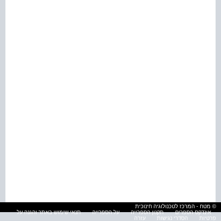
© מטח - המרכז לטכנולוגיה חינוכית
אינדקס הספרים
תקנון הספרייה
על הספרייה
תנאי שימוש באתר והגנה על
פרטיות
הסדרי נגישות
עזרה