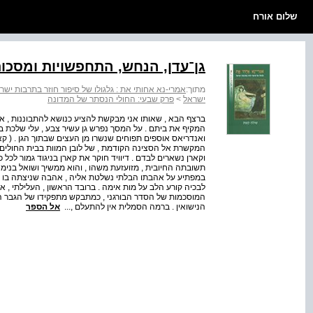
שלום אורח
גן־עדן, הנחש, התחפשויות ומסכו
מתוך:
אמרי-נא אחותי את : גלגולו של סיפור חוזר בתרבות ישר
ישראל
>
פרק שבעי: החולי הנסתר של המדונה
ברצף הבא , שאותו אני מבקשת להציע כנושא להתבוננות , אנו 
המקיף את ביתם . על המסך נפרש גן עשיר צבע , עלי שלכת ב
ואנדריאס אוספים תפוחים שנשרו מן העצים שבתוך הגן . ( קא
המקשרת אל הסצינה הקודמת , של לובן המוות בבית החולים . 
וקארן נשארים לבדם . דיוויד חוקר את קארן בניגוד גמור לכל 
תשובתה החיובית , מזועזעת משהו , והוא ממשיך ושואל בנימה 
במפתיע על אהבתו הבלתי נשלטת אליה , אהבה שניצתה בו
לבכיה קורע הלב על מות אימה . ברובד הראשון , העלילתי , 
המוסכמות של הסדר הבורגני , כמתבקש מתפקידו של הגבר 
הנישואין . ברמה הסמלית אין להתעלם ,...
אל הספר