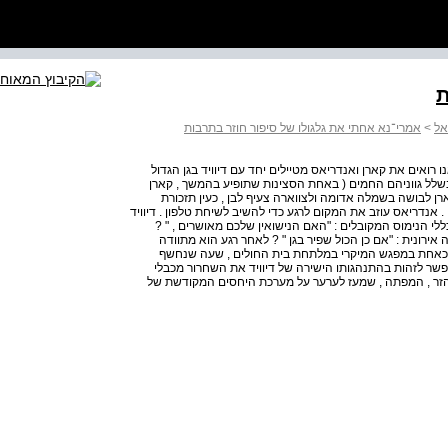
ת
אל
>
אמרי־נא אחתי את גלגולו של סיפור חוזר בתרבות
רואים את קארן ואנדריאס מטיילים יחד עם דיוויד בגן הגדול
שלל גווניהם החמים ( באחת הסצינות שתופיע בהמשך , קארן
רן לבושה בשמלה אדומה ולצווארה צעיף לבן , כעין תזכורת
אנדריאס עוזב את המקום לרגע כדי להשיב לשיחת טלפון . דיוויד
כללי הנימוס המקובלים : "האם הנישואין שלכם מאושרים , " ?
אירונית : "אם כן הכול שפיר בגן " ? לאחר רגע הוא מתוודה
 כאחת במפגש המיקרי במלתחת בית החולים , שעה שנחשף
אפשר לזהות בהתנהגותו הישירה של דיוויד את השחרור מכבלי
הזר , המפתה , שמעז לערער על מערכת היחסים המקודשת של