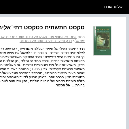
שלום אורח
טקסט התשתית כטקסט דתי־אליגו
מתוך:
אמרי-נא אחותי את : גלגולו של סיפור חוזר בתרבות ישר
ישראל
>
פרק שבעי: החולי הנסתר של המדונה
כבר במישור העילי של סיפור העלילה משובצים , בהדגשה רב
לאלמנטים דתיים נוצריים . הצופה חייב לשאול את עצמו מדו
בך של הנצרות הימי ביניימית : העיר העתיקה משופעת כאמור צ
מכוננות משמעות בסרט , ופסל המדונה והילד , מן הגילויים המר
ספק , משמעויות אנלוגיות ומטפוריות נוצריות . גם האלמנטים ה
מאפשר פרשנות אקראית . גדו ( 6
שחום העור" בז'אנר הרומנטי , מסתפק בהגדרה פונקציונאלי
מחשבתי מכוון הרבה יותר . ברגמן העניק לדיויד ביוגרפיה יהודי
מגלה סימנים ברורים של נוירוזה חולנית , נתון מדי פעם למח
בחירתו...
אל הספר