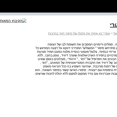
רי
אל
>
אמרי־נא אחתי את גלגולו של סיפור חוזר בתרבות
ה , סמלים ודימויים המסבים את תשומת לבו של הצופה
ע מתרחש סיפור " המשולש" המודרני דווקא על רקעה המודגש כל
ריחי כנסיות ; צלצול פעמוני כנסייה מלווה כמעט תמיד סצינות
כזיים בחפירה הארכיאולוגית שעורך דיוויד , טומן בחובו , ללא
בונים את הפרופיל של "הזר , " היהודי , מובלטים באופן שאינו
198 ) המזהה באפיוני העיצוב של דיוויד את התבנית הסטריאוטיפית של המאהב , "הזר ,
ת של דמות מורכבת , שהיוצר השקיע בה ככל הנראה מאמץ
ת טיפוסית וגם ייצוגית : סיפורו האישי קשור בסיפור השואה ; הוא
שבות אובדניות וגם נודד ממקום למקום ללא יכולת להכות שורשים .