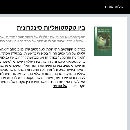
שלום אורח
בין טקסטואליות סינכרונית
מתוך:
אמרי-נא אחותי את : גלגולו של סיפור חוזר בתרבות ישר
ישראל
>
פרק שבעי: החולי הנסתר של המדונה
>
אינגמר ברג
בפרקים הקודמים התייחסתי לטקסטים שקיימו ביניהם דיאלוג 
גלגולו של הנראטיב החוזר בסיפורי בראשית , במגילת אסתר , 
"האדונית והרוכל . " בפרק זה אני מבקשת להרחיב את גבולות
בין טקסטואלי סינכרוני . ההבדל בין דיאלוג דיאכרוני לסינכר
הדיאכרוני מציב במרכז העיון את היוצר ואילו הסינכרוני מתמ
יתמקד בעיקר בניסיון לחשוף את המקורות הגנטיים שהטביעו
שעליהם נשען המחבר , במודע ושלא במודע , אפשר יהיה לחשוף
לעומת זו הדיאכרונית , מעמידה שני טקסטים זה לצד זה מפני
האנלוגיות המצויות בהם . כאשר נוצרת בין טקסטואליות סינ
מקרי , או ...
אל הספר