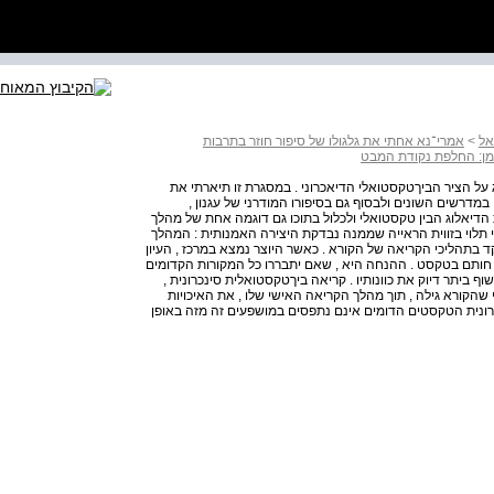
אל
>
אמרי־נא אחתי את גלגולו של סיפור חוזר בתרבות
מן: החלפת נקודת המבט
על הציר הביךטקסטואלי הדיאכרוני . במסגרת זו תיארתי את
במדרשים השונים ולבסוף גם בסיפורו המודרני של עגנון ,
 הדיאלוג הבין טקסטואלי ולכלול בתוכו גם דוגמה אחת של מהלך
וני תלוי בזווית הראייה שממנה נבדקת היצירה האמנותית : המהלך
קד בתהליכי הקריאה של הקורא . כאשר היוצר נמצא במרכז , העיון
 חותם בטקסט . ההנחה היא , שאם יתבררו כל המקורות הקדומים
 ביתר דיוק את כוונותיו . קריאה ביךטקסטואלית סינכרונית ,
 שהקורא גילה , תוך מהלך הקריאה האישי שלו , את האיכויות
כרונית הטקסטים הדומים אינם נתפסים במושפעים זה מזה באופן