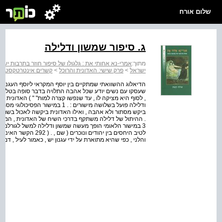
שלום אורח
ג. סיפור שמשון ודלילה
מתוך:
אמרי-נא אחותי את : גלגולו של סיפור חוזר בתרבות ישר
ישראל
>
פרק שישי: האדונית והרוכל
>
קשרים אינטרטקסטואל
הדיאלוג ההשוואתי שמתקיים בין יוסף המקראי ליוסף העגנוני זוכ
שעסקו עם נשים יודע שכל אהבה התלויה בדבר סופה בטלה .
ודלילה פועל בשלושה מישורים : . 1 
. ההיתול של דלילה משתקף בדרכי השיח של האדונית , המצוקה 
3 במישור הלאומי הופך מעשה שמשון ודלילה למשל לגורלם ש
לטיב היחסים בין יהודי
והלני , כפי שהיא מתוארת על ידי עגנון יש , כאמור לעיל , דמ