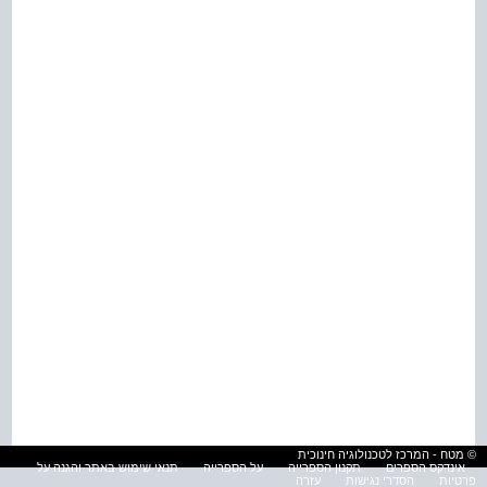
© מטח - המרכז לטכנולוגיה חינוכית
אינדקס הספרים
תקנון הספרייה
על הספרייה
תנאי שימוש באתר והגנה על
פרטיות
הסדרי נגישות
עזרה