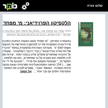
שלום אורח
הלקסיקון הפרוידיאני: מי מפחד
מתוך:
אמרי-נא אחותי את : גלגולו של סיפור חוזר בתרבות ישר
ישראל
>
פרק שלישי: הרבדים הלא מודעים של הטקסט
פרוידיאנית כאפשרות פורייה למחשבה מחודשת על הטקסט ה
אשתו למלך זר . מטרתה המרכזית מתמקדת במיפוי "הרבדים 
של תת מודע אנדרוצנטרי ( גברי דכאני ) קולקטיבי , שעמדות
על ההנחה שסיפורים פועלים עלינו בכמה רמות . יצירות ספרות 
לבין חלומות הוא מצביע על כך שסיפורים , כמו גם חלומות , 
המקוריים , " מצטטת אקסום את פרויד , " מונעים על ידי יותר
שם , . ( 154 הגישה הפסיכואנליטית ספרותית יוצאת
מיניות אסורות . המספר הגברי , שפורש לפנינו את הסיפור 
המקיימת יחסים עם גבר אחר ....
אל הספר