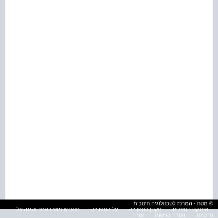
© מטח - המרכז לטכנולוגיה חינוכית
אינדקס הספרים
תקנון הספרייה
על הספרייה
תנאי שימוש באתר והגנה על
פרטיות
הסדרי נגישות
עזרה