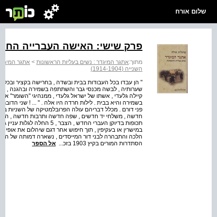
שלום אורח
פרק שישי: האישה העברייה החד
מתוך:
אתגר המיגדר : נשים בעליות הראשונות
>
אתגר המיגדר
השנייה (1914-1904)
" הן עבדו בכל העבודות בבית ובשדה , בחרישה בקציר ובכל
קיילה גלעדי , אשתו של ישראל גלעדי , ממנהיגי "השומר" אמ
בשמירה והיא בבית . לילות חרדה היו אלה . " ... ! שני הדובר
פני דורם . מכלל דבריהם עולה הפרובלמטיקה של השניות ב
חדשה , משלחי יד חדשים , שפה חדשה ותרבות חדשה , הולי
תכופות בדיוקן העברי החדש , הצ
במישרין או בעקיפין , תוך חיפוש אחר דגם שיהלום את אופ
הלכה והתבהרה לבני דור המייסדים , נשארה דמותה של העב
הסתדרות המורים בקיץ 1903 בזכ...
אל הספר