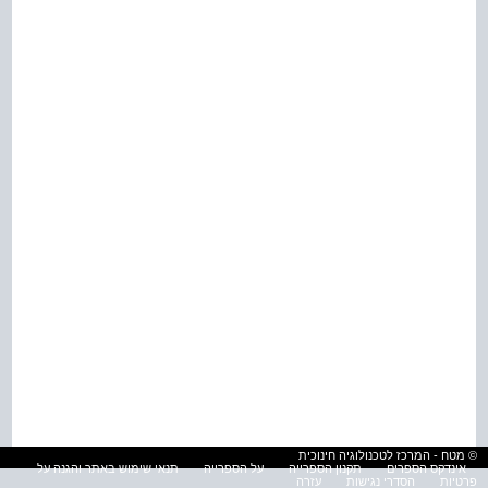
© מטח - המרכז לטכנולוגיה חינוכית
אינדקס הספרים
תקנון הספרייה
על הספרייה
תנאי שימוש באתר והגנה על
פרטיות
הסדרי נגישות
עזרה