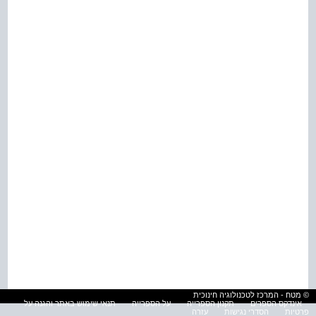
© מטח - המרכז לטכנולוגיה חינוכית
אינדקס הספרים
תקנון הספרייה
על הספרייה
תנאי שימוש באתר והגנה על
פרטיות
הסדרי נגישות
עזרה