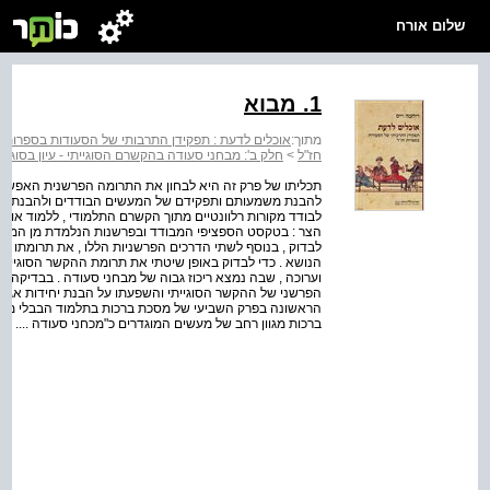
שלום אורח
1. מבוא
מתוך:
אוכלים לדעת : תפקידן התרבותי של הסעודות בספרות ח
חז"ל
>
חלק ב': מבחני סעודה בהקשרם הסוגייתי - עיון בסוג
תכליתו של פרק זה היא לבחון את התרומה הפרשנית האפשרית
להבנת משמעותם ותפקידם של המעשים הבודדים ולהבנת הנוש
לבודד מקורות רלוונטיים מתוך הקשרם התלמודי , ללמוד א
הצר : בטקסט הספציפי המבודד ובפרשנות הנלמדת מן המעש
לבדוק , בנוסף לשתי הדרכים הפרשניות הללו , את תרומתו 
הנושא . כדי לבדוק באופן שיטתי את תרומת ההקשר הסוגייתי
וערוכה , שבה נמצא ריכוז גבוה של מבחני סעודה . בבדיקה ז
הפרשני של ההקשר הסוגייתי והשפעתו על הבנת יחידות אגדיו
הראשונה בפרק השביעי של מסכת ברכות בתלמוד הבבלי מה ע"
ברכות מגוון רחב של מעשים המוגדרים כ"מכחני סעודה ....
אל