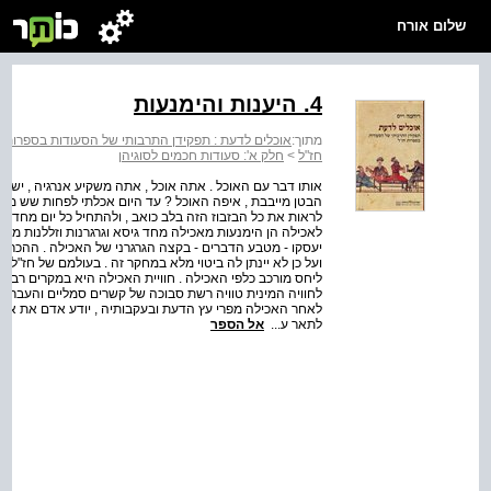
שלום אורח
4. היענות והימנעות
מתוך:
אוכלים לדעת : תפקידן התרבותי של הסעודות בספרות ח
חז"ל
>
חלק א': סעודות חכמים לסוגיהן
אותו דבר עם האוכל . אתה אוכל , אתה משקיע אנרגיה , יש ל
הבטן מייבבת , איפה האוכל ? עד היום אכלתי לפחות שש מאות פ
לראות את כל הבזבוז הזה בלב כואב , ולהתחיל כל יום מחדש . (
לאכילה הן הימנעות מאכילה מחד גיסא וגרגרנות וזללנות מאיד
יעסקו - מטבע הדברים - בקצה הגרגרני של האכילה . ההכר
ועל כן לא יינתן לה ביטוי מלא במחקר זה . בעולמם של חז"ל 
ליחס מורכב כלפי האכילה . חוויית האכילה היא במקרים רבים ב
לחוויה המינית טוויה רשת סבוכה של קשרים סמליים והעברה . 
לאחר האכילה מפרי עץ הדעת ובעקבותיה , יודע אדם את אשת
לתאר ע...
אל הספר