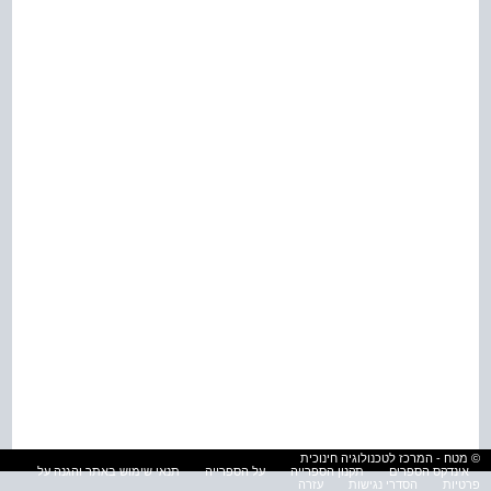
© מטח - המרכז לטכנולוגיה חינוכית
אינדקס הספרים
תקנון הספרייה
על הספרייה
תנאי שימוש באתר והגנה על
פרטיות
הסדרי נגישות
עזרה