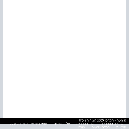
© מטח - המרכז לטכנולוגיה חינוכית
אינדקס הספרים
תקנון הספרייה
על הספרייה
תנאי שימוש באתר והגנה על
פרטיות
הסדרי נגישות
עזרה