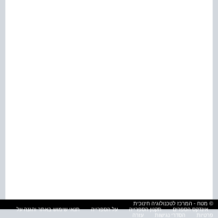
© מטח - המרכז לטכנולוגיה חינוכית
אינדקס הספרים
תקנון הספרייה
על הספרייה
תנאי שימוש באתר והגנה על
פרטיות
הסדרי נגישות
עזרה