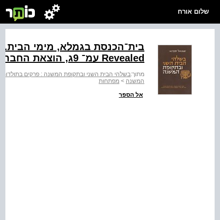
שלום אורח
Revealed‬ עמ־ 9ג, הוצאת החברה לחקירת ארץ־ישראל ועתיקותיה.
מתוך:
בשלהי הבית השני ובתקופת המשנה : פרקים בתולדות 
המשנה
>
מפתחות
אל הספר