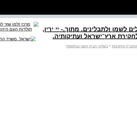
כיריים שנמצאו במצדה ועליהם כלים לשמן ולתבלינים. מתוך‭-.‬ יי ירין,
לחקירת ארץ־ישראל ועתיקותיה.
החברה והתרבות
>
בשלהי הבית השני ובתקופת