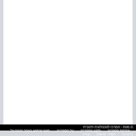
© מטח - המרכז לטכנולוגיה חינוכית
אינדקס הספרים
תקנון הספרייה
על הספרייה
תנאי שימוש באתר והגנה על
פרטיות
הסדרי נגישות
עזרה