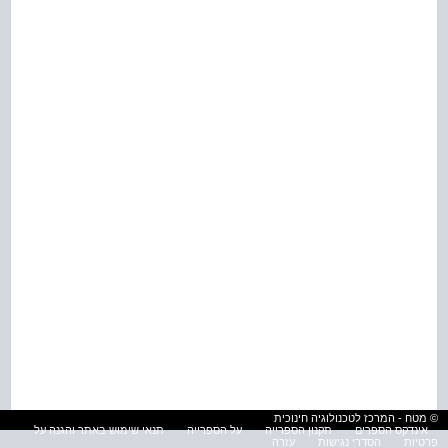
© מטח - המרכז לטכנולוגיה חינוכית
אינדקס הספרים
תקנון הספרייה
על הספרייה
תנאי שימוש באתר והגנה על
פרטיות
הסדרי נגישות
עזרה