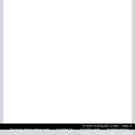
© מטח - המרכז לטכנולוגיה חינוכית
אינדקס הספרים
תקנון הספרייה
על הספרייה
תנאי שימוש באתר והגנה על
פרטיות
הסדרי נגישות
עזרה