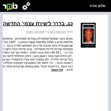
שלום אורח
כג. בדרך ל'שירת עצמי' החדשה
מתוך:
אקדמות לאצ"ג
>
אקדמות לאצ"ג
ואולם עיקר המפעל מגולם לא בשירים הפוליטיים , שהוסיפו לה
מלחמת קדש ב 
שבעקבותיה באה אכזבה מרה מן השימוש המדיני בהם . ( המ
מסכתות שיריות ליריות מטפיזיות , ובהן יצירות רבות היקף ויציר
. לכן היתה מעין צוהר ראשון בענן ; ניסיון התחלתי לחזור מ
בכל יצירתו הלירית . לא במקרה יצא אצ"ג להתמודד כאן עם נו
'רחובות הנהר . ' כדי לחזור אל התמטיקה הקיומית הכללית צר
רצח העם . ב'רחובות הנהר' עסק במתים שרוצחים קיפדו את חי
לתיא...
אל הספר