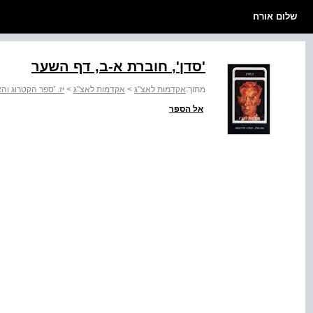
שלום אורח
'סדן‭,'‬ חוברת א-ב, דף השער
מתוך:
אקדמות לאצ"ג
>
אקדמות לאצ"ג
>
יז. 'ספר הקטרוג וה
אל הספר