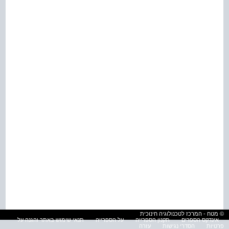
© מטח - המרכז לטכנולוגיה חינוכית
אינדקס הספרים
תקנון הספרייה
על הספרייה
תנאי שימוש באתר והגנה על
פרטיות
הסדרי נגישות
עזרה