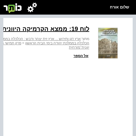
שלום אורח
לוח ‭:19‬ ממצא הקרמיקה היוונית־מזרחית
מתוך:
ארץ דגן ותירוש ... ארץ זית יצהר ודבש : הכלכלה בממלכ
הכלכלה בממלכת יהודה בימי הבית הראשון
>
פרק חמישי המ
יוונית־מזרחית
אל הספר