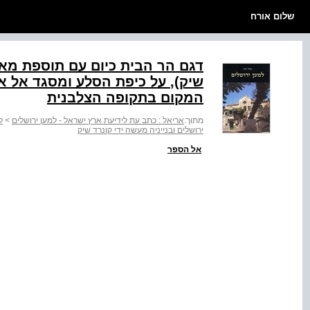
שלום אורח
דגם הר הבית כיום עם תוספת מא
שיק‭,(‬ על כיפת הסלע ומסגד
המקום בתקופה הצלבנית
מתוך:
אריאל : כתב עת לידיעת ארץ ישראל - למען ירושלים
>
ל
ירושלים ובנייניה מעשה ידי קונרד שיק
אל הספר