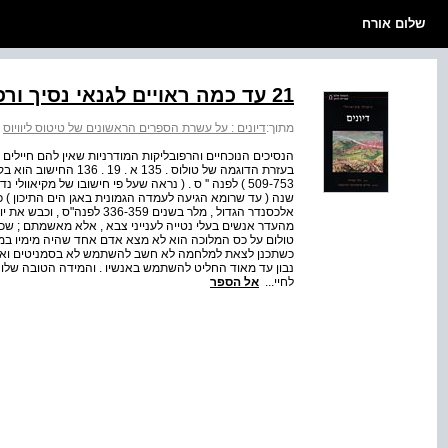
שלום אורח
21 עד כמה ראויים לגנאי נסיך ורפובליקה החסרים צבא משלהם
מתוך:
דיונים : על עשרת הספרים הראשונים של טיטוס ליוויוס
>
הנסיכים הנוכחיים והרפובליקות המודרניות שאין להם חיילי
מהעדר אנשים בעלי נטייה לענייני צבא , אלא מאשמתם ; שכן 
טולום על כס המלוכה הוא לא מצא אדם אחד שהיה מימיו במלח
כשתכנן לצאת למלחמה לא חשב להשתמש לא בסמניטים ואף לא
נבון עד מאוד החליט להשתמש באנשיו . והמידה הטובה שלו 
לחיי...
אל הספר