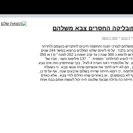
דיונים
>
ספר ראשון
ם משלהם לצורכי הגנה והתקפה חייבים להתבייש בעצמם ולהרהר
בעזרת הדוגמה של טולוס . 135 א . 19 . 136 החישוב הוא בקירוב בלבד : על פי ליוויוס שלטו המלכים ברומא במשר 244 שנים
509-753 ) לפנה '' ס . ( נראה שעל פי חישובו של מקיאוולי נדרשו לרומא כ 300 שנה ( עד קרב זאמה ב 202 לפנה '' ס ) או 350
שנה ( עד שרומא הגיעה לעמדה הגמונית באגן הים התיכון ) כדי להגיע לגדולתה ' הסופית . " . 137 פיליפוס השני , אביו של
אלכסנדר הגדול , מלר בשנים 336-359 לפנה"ס , וכבש את יוון . על אלכסנדר ראה הערה 4 לעיל . בכך שהחיסרון הזה אינו נובע
, הם לא ידעו לחנר את אנשיהם שיהיו אנשי צבא . כי כשעלה
מה , כי רומא הייתה שרויה בשלום ארבעים שנה ; אף על פי כן ,
 בטוסקנים , או באחרים שהיו רגילים לחיי צבא , אלא כאדם
הייתה כה גדולה שבעת שלטונו היה יכול לעשות אותם בבת אחת