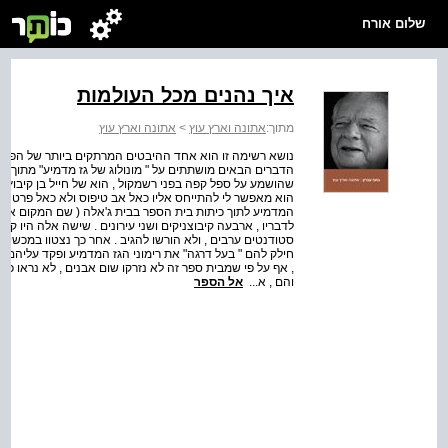
שלום אורח
איך נהנים מכל העולמות
מתוך:
אתונה וארץ עוץ
>
אתונה וארץ עוץ
נושא רשימה זו הוא אחד ההיבטים המרתקים ביותר של הפסיכו
הדברים הבאים מושתתים על " מונולוג של גז מדמיע" מתוך גילי
שהושמע על ספל קפה בפני רשמקול , הוא של חייל בן קיבוץ (
הוא מאפשר לי להתייחס אליו כאל אב טיפוס ולא כאל פרט יחיד 
המדמיע לתוך כיתות בית הספר בבית ג'אלה ( שם המקום אינו נז
חילק להם " בעל דרגה" את רימוני הגז המדמיע ופקד עליהם 
, אף על פי שמבית ספר זה לא נזרקו שום אבנים , לא נראו כל 
והם , א...
אל הספר