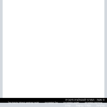
© מטח - המרכז לטכנולוגיה חינוכית
אינדקס הספרים
תקנון הספרייה
על הספרייה
תנאי שימוש באתר והגנה על
פרטיות
הסדרי נגישות
עזרה