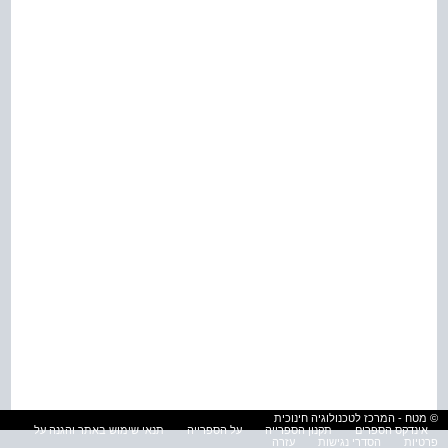
© מטח - המרכז לטכנולוגיה חינוכית
אינדקס הספרים
תקנון הספרייה
על הספרייה
תנאי שימוש באתר והגנה על
פרטיות
הסדרי נגישות
עזרה