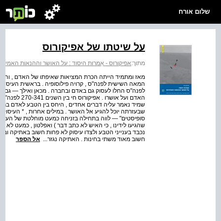
שלום אורח
על שיטתו של אפיקורוס
מתוך:
אפיקורוס - אִמרות היסוד : על האושר וההנאות האמיתי
מאז ומתמיד הייתה הכרת המציאות שאיפתו של האדם , והדרך
המאה השישית לפנה"ס , קרויה פילוסופיה . בראשית העיסוק
לפנה"ס החלו לעסוק גם באדם ובחברה . מכאן ואילך — גם א
האדם ועל אושרו
שמיד נאמר עליה דברים אחדים , היחס בין הטבע לאדם ברו
שבעזרתה יוכל להגיע אל האושר . במילים אחרות , * העיסוק
סופיסטים" — לווה בתחילה בזניחה כמעט מוחלטת של העיסוק 
שהגיעו לידינו , כי האיש לא כתב דבר ) ואפלטון , כמעט לא עס
נכבד בענייני הטבע ולצדו עיסוק לא פחות חשוב באתיקה ובפ
חשוב מאוד משתי בחינות . האתיקה נגזר...
אל הספר