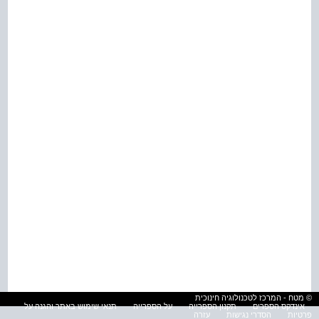
© מטח - המרכז לטכנולוגיה חינוכית
אינדקס הספרים
תקנון הספרייה
על הספרייה
תנאי שימוש באתר והגנה על
פרטיות
הסדרי נגישות
עזרה