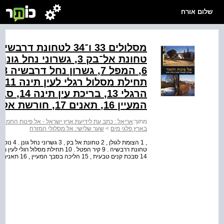
שלום אורח
המעיין ‭,16‬ תאנים ‭,17‬ חורשת אקליפטוס ‭,18‬ גישה לחורשה ממערב
מתוך:
אריאל : כתב עת לידיעת ארץ ישראל - אל פינות החמד :
בארץ פלגי מים
>
שער שלישי: אל מסלולי המזרח
14 סבכת קנים טבעית , 15 הליכה בסבך המעיין , 16 תאנים , 17 חורשת אקליפטוס , 18 גישה לחורשה ממערב