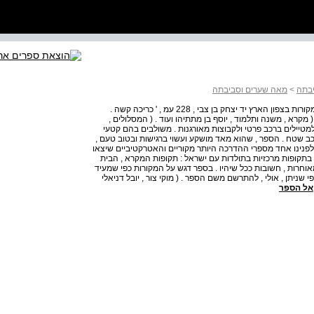
יבתה
>
מאה שערים וסביבתה
אלי שילר חנה ודוד עמית ( עורכים ) מראי מקום : לטייל עם המקורות בצפון הארץ יד יצחק בן צבי , 228 עמ , ' כריכה קשה .
ונים ( מקרא , משנה ותלמוד , יוסף בן מתתיהו ועוד . ( המסלולים ,
מטיילים ברכב פרטי ולקבוצות מאורגנות . משולבים בהם קטעי
רכב שטח . הספר , שהוא מאד מושקע ועשוי ברגישות ובטוב טעם ,
 לפנינו אחד מספרי ההדרכה היותר מקוריים והאטרקטיביים שיצאו
בתקופות מרכזיות בתולדות עם ישראל : תקופות המקרא , הבית
אוחרות , חשובות ככל שיהיו . בספר דגש על המקורות כפי שמעיד
שניתן , אולי , להתרשם משם הספר . ( מוקי צור , יובל דניאלי
אל הספר