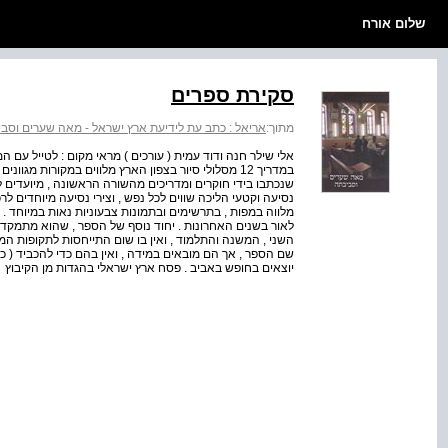
שלום אורח
סקירת ספרים
מתוך:
אריאל : כתב עת לידיעת ארץ ישראל - מאה שערים וסב
במדריך 12 מסלולי סיור בצפון הארץ מלווים במקורות מגו
שנכתבו בידי חוקרים ומדריכים מהשורה הראשונה , מיועדים ל
נסיעה וקטעי הליכה שווים לכל נפש , וצירי נסיעה מיוחדים ל
מלווה במפות , בתרשימים ובתמונות צבעוניות נאות במיוחד .
לאור בשנים האחרונות . יחוד נוסף של הספר , שהוא מתמקד 
השני , המשנה והתלמוד , ואין בו שום התייחסות לתקופות המ
שם הספר , אך הם מובאים במידה , ואין בהם כדי להכביד ( כפי 
יוצאים בחופש באביב . פסח ארץ ישראלי בהגדות מן הקיבוץ