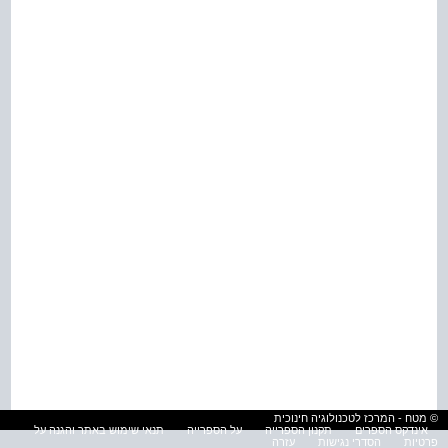
© מטח - המרכז לטכנולוגיה חינוכית
אינדקס הספרים
תקנון הספרייה
על הספרייה
תנאי שימוש באתר והגנה על
פרטיות
הסדרי נגישות
עזרה