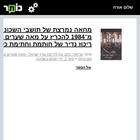
שלום אורח
מחאה נמרצת של תושבי השכונה 
מ־1984 להכריז על מאה שערי
ריכוז נדיר של חותמת וחתימת כל
מתוך:
אריאל : כתב עת לידיעת ארץ ישראל - מאה שערים וסב
וסביבתה
>
סיור 1: חיי יומיום בשכונה
אל הספר