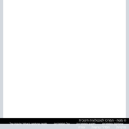
© מטח - המרכז לטכנולוגיה חינוכית
אינדקס הספרים
תקנון הספרייה
על הספרייה
תנאי שימוש באתר והגנה על
פרטיות
הסדרי נגישות
עזרה