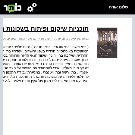
שלום אורח
תוכניות שיקום ופיתוח בשכונות 
מתוך:
אריאל : כתב עת לידיעת ארץ ישראל - מאה שערים וסב
( בתי ורשה , בתי אונגרין , בתי ויטנברג ) נחום מלצר בתחיל
המיושבות באוכלוסייה חרדית בצפון ירושלים , ושדרוג בתי המג
החרדית ושילובה בחיי העיר ושיפור תנאי הדיור והרווחה בכל
צירוף שטחי בנייה קיימים ליצירת דירות גדולות ונוחות , הריסת
תוך שמירת מאזן צפיפות סביר בתנאי מגורים נאותים . מטעם ע
זה אך מובן מאליו , שכדי להתמודד עם הנושא על הצד הטוב ב
אונגרין , בתי ורשה ובתי ויטנברג . במסגרת עבודת התכנון הו
להחלפה ולשדרוג של מערכות התשתית . התוכנית כללה גם הגד
הפרויקט מונו האדריכלים מירון פוליאקין ונחום מלצר . לכל 